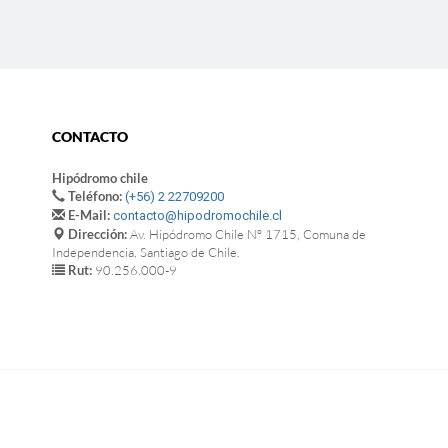
CONTACTO
Hipódromo chile
Teléfono:
(+56) 2 22709200
E-Mail:
contacto@hipodromochile.cl
Dirección:
Av. Hipódromo Chile Nº 1715, Comuna de
Independencia, Santiago de Chile.
Rut:
90.256.000-9