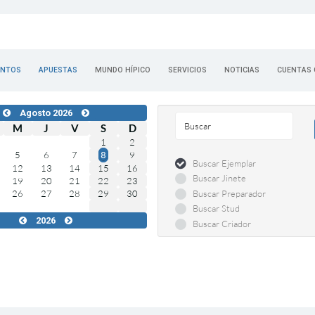
ENTOS
APUESTAS
MUNDO HÍPICO
SERVICIOS
NOTICIAS
CUENTAS 
Agosto 2026
M
J
V
S
D
1
2
5
6
7
9
8
Buscar Ejemplar
12
13
14
15
16
Buscar Jinete
19
20
21
22
23
Buscar Preparador
26
27
28
29
30
Buscar Stud
2026
Buscar Criador