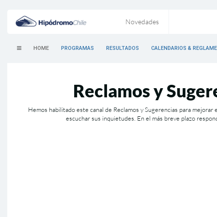
Novedades
HOME
PROGRAMAS
RESULTADOS
CALENDARIOS & REGLAM
Reclamos y Suger
Hemos habilitado este canal de Reclamos y Sugerencias para mejorar e
escuchar sus inquietudes. En el más breve plazo respo