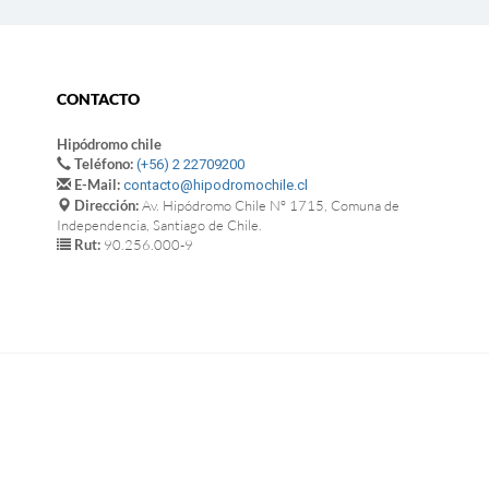
CONTACTO
Hipódromo chile
Teléfono:
(+56) 2 22709200
E-Mail:
contacto@hipodromochile.cl
Dirección:
Av. Hipódromo Chile Nº 1715, Comuna de
Independencia, Santiago de Chile.
Rut:
90.256.000-9