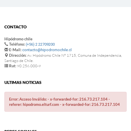
CONTACTO
Hipódromo chile
Teléfono:
(+56) 2 22709200
E-Mail:
contacto@hipodromochile.cl
Dirección:
Av. Hipódromo Chile Nº 1715, Comuna de Independencia,
Santiago de Chile.
Rut:
90.256.000-9
ULTIMAS NOTICIAS
Error: Acceso Inválido: - x-forwarded-for: 216.73.217.104 -
referer: hipodromo.elturf.com - x-forwarded-for: 216.73.217.104