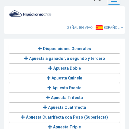
Toggle
navigatio
SEÑAL EN VIVO
ESPAÑOL
Disposiciones Generales
Apuesta a ganador, a segundo y tercero
Apuesta Doble
Apuesta Quinela
Apuesta Exacta
Apuesta Trifecta
Apuesta Cuatrifecta
Apuesta Cuatrifecta con Pozo (Superfecta)
Apuesta Triple