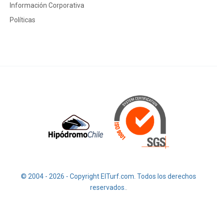
Información Corporativa
Políticas
© 2004 - 2026 - Copyright ElTurf.com. Todos los derechos
.
reservados.