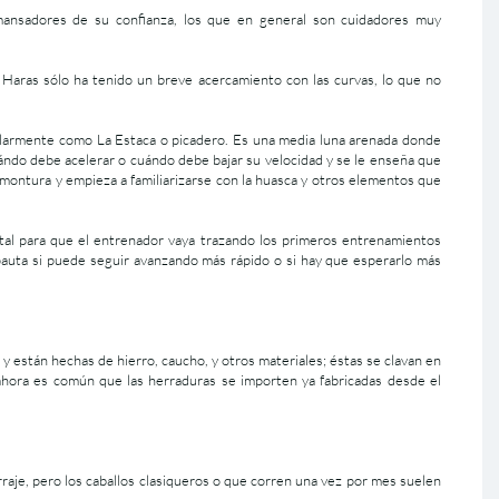
mansadores de su confianza, los que en general son cuidadores muy
s Haras sólo ha tenido un breve acercamiento con las curvas, lo que no
rmente como La Estaca o picadero. Es una media luna arenada donde
cuándo debe acelerar o cuándo debe bajar su velocidad y se le enseña que
 montura y empieza a familiarizarse con la huasca y otros elementos que
tal para que el entrenador vaya trazando los primeros entrenamientos
 pauta si puede seguir avanzando más rápido o si hay que esperarlo más
 y están hechas de hierro, caucho, y otros materiales; éstas se clavan en
 ahora es común que las herraduras se importen ya fabricadas desde el
raje, pero los caballos clasiqueros o que corren una vez por mes suelen