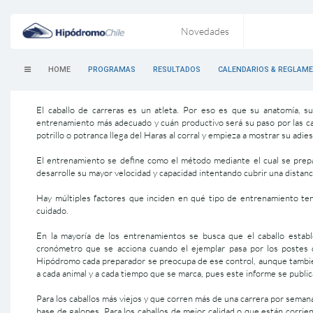
Novedades
HOME
PROGRAMAS
RESULTADOS
CALENDARIOS & REGLAM
El caballo de carreras es un atleta. Por eso es que su anatomía, su
entrenamiento más adecuado y cuán productivo será su paso por las c
potrillo o potranca llega del Haras al corral y empieza a mostrar su adie
El entrenamiento se define como el método mediante el cual se prepa
desarrolle su mayor velocidad y capacidad intentando cubrir una distanci
Hay múltiples factores que inciden en qué tipo de entrenamiento ten
cuidado.
En la mayoría de los entrenamientos se busca que el caballo establ
cronómetro que se acciona cuando el ejemplar pasa por los postes q
Hipódromo cada preparador se preocupa de ese control, aunque tambié
a cada animal y a cada tiempo que se marca, pues este informe se publica
Para los caballos más viejos y que corren más de una carrera por sema
base de galopes. Para los caballos de mejor calidad o que están corrie