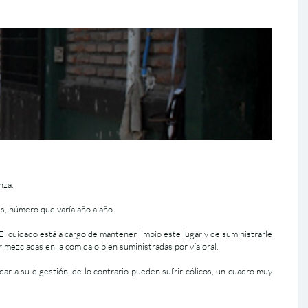
nza.
, número que varía año a año.
 El cuidado está a cargo de mantener limpio este lugar y de suministrarle
ir mezcladas en la comida o bien suministradas por vía oral.
ar a su digestión, de lo contrario pueden sufrir cólicos, un cuadro muy