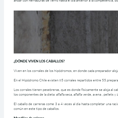
andar con herraduras de fierro hasta el día anterior a la competencia, 
¿DÓNDE VIVEN LOS CABALLOS?
Viven en los corrales de los hipódromos, en donde cada preparador aloja
En el Hipódromo Chile existen 85 corrales repartidos entre 55.prepar
Los corrales tienen pesebreras, que es donde físicamente se aloja al cab
los componentes de la dieta: alfalfa seca, alfalfa verde, avena , pellets
El caballo de carreras come 3 a 4 veces al día hasta completar una rac
común en este tipo de caballos.
Mandiles de colores