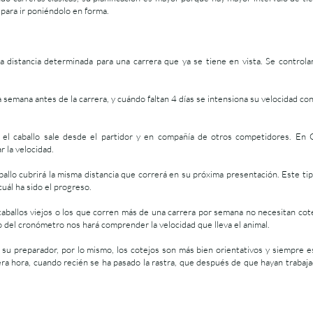
s para ir poniéndolo en forma.
na distancia determinada para una carrera que ya se tiene en vista. Se controla
a semana antes de la carrera, y cuándo faltan 4 días se intensiona su velocidad co
e el caballo sale desde el partidor y en compañía de otros competidores. En 
 la velocidad.
ballo cubrirá la misma distancia que correrá en su próxima presentación. Este ti
uál ha sido el progreso.
aballos viejos o los que corren más de una carrera por semana no necesitan cotej
uso del cronómetro nos hará comprender la velocidad que lleva el animal.
su preparador, por lo mismo, los cotejos son más bien orientativos y siempre es
ra hora, cuando recién se ha pasado la rastra, que después de que hayan trabajado