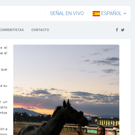
SEÑAL EN VIVO
ESPAÑOL
CORRENTISTAS
CONTACTO
es el
ue el
r que
 a su
or un
estro
entos
ión a
iempo