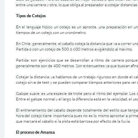
entre una carrera y otra, lo que obliga al preparador a cotejar distancia
Tipos de Cotejos
En el lenguaje hípico un cotejo es un apronte, una preparación en u
tiempos de un cotejo con un cronómetro.
En Chile, generalmente, el caballo coteja la distancia que va a correr un
Partida o con un cotejo de 500 ó 600 metros exigiéndolo al máximo.
Partida: son ejercicios que se desarrollan a ritmo de carrera porqu
generalmente son de 400 metros. Son extenuantes ya que buscan afinar
Cotejar la distancia: ya hablamos de un trabajo riguroso en donde el ca
cotejo sirve de test y se pueden comparar tiempos anteriores para ver c
Galope suave: es una especie de trote pero al ritmo del ejemplar. Los c
Entre el galope normal y el largo la diferencia está en la velocidad, el 
El entrenamiento del caballo depende totalmente del estilo que tenga 
hora del cotejo tiene importancia pues no es lo mismo aprontar a prime
que marcará el caballo si la pista está barrosa por efecto de la lluvia.
El proceso de Amansa