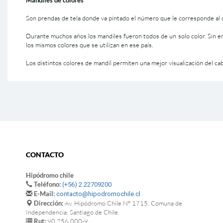
Son prendas de tela donde va pintado el número que le corresponde al ca
Durante muchos años los mandiles fueron todos de un solo color. Sin e
los mismos colores que se utilizan en ese país.
Los distintos colores de mandil permiten una mejor visualización del caba
CONTACTO
Hipódromo chile
Teléfono:
(+56) 2 22709200
E-Mail:
contacto@hipodromochile.cl
Dirección:
Av. Hipódromo Chile Nº 1715, Comuna de
Independencia, Santiago de Chile.
Rut:
90.256.000-9