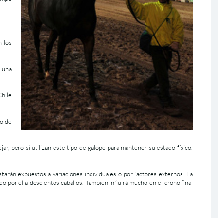
n los
n una
Chile
po de
ar, pero sí utilizan este tipo de galope para mantener su estado físico.
tarán expuestos a variaciones individuales o por factores externos. La
 por ella doscientos caballos. También influirá mucho en el crono final