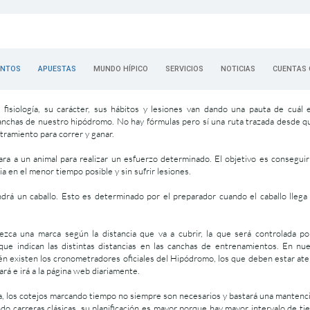
ENTOS
APUESTAS
MUNDO HÍPICO
SERVICIOS
NOTICIAS
CUENTAS 
 fisiología, su carácter, sus hábitos y lesiones van dando una pauta de cuál 
anchas de nuestro hipódromo. No hay fórmulas pero sí una ruta trazada desde q
stramiento para correr y ganar.
ra a un animal para realizar un esfuerzo determinado. El objetivo es consegui
a en el menor tiempo posible y sin sufrir lesiones.
drá un caballo. Esto es determinado por el preparador cuando el caballo llega
ezca una marca según la distancia que va a cubrir, la que será controlada p
ue indican las distintas distancias en las canchas de entrenamientos. En nu
n existen los cronometradores oficiales del Hipódromo, los que deben estar at
rá e irá a la página web diariamente.
na, los cotejos marcando tiempo no siempre son necesarios y bastará una mantenc
ndo carreras clásicas, su planificación es mayor porque hay mayor intervalo de t