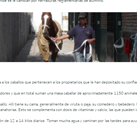
donde se le cambian por herraduras reglamentarias de aluminio.
 a los caballos que pertenecen a los propietarios que le han depositado su confia
adores y que en total suman una masa caballar de aproximadamente 1150 animales
allo. Allí tiene su cama, generalmente de viruta o paja, su comedero y bebedero.
 y zanahorias. Esto se complementa con dosis de vitaminas y calcio, las que pueden 
ión de 12 a 14 kilos diarios. Toman mucha agua y caminan por las tardes para ayud