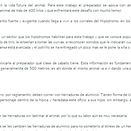
la vida futura del animal. Para este trabajo el preparador se apoya con a
 animal de más de 400 kilos y que enfrentará este desafío con mucho temor.
nto fuerte y exigente cuando llega a vivir a los corrales del Hipódromo; en lo
n sector que los hipódromos habilitan para este trabajo y que se conoce popula
o de tiro, le enseñan a tomar las curvas, a reconocer sonidos que le indicarán 
sa está avanzada y el potrillo se ha entregado un poco más se le pone la silla o
carle al preparador qué clase de caballo tiene. Esta información es fundamen
lla, generalmente de 500 metros; es ahí donde el mismo animal va a ir dando una
ero, por reglamento, deben correr con herraduras de aluminio. Tienen forma de U
 personaje dentro de la hípica y heredaba este oficio a sus hijos, sin embargo,
r las herraduras sin lastimar al animal, por lo que su labor aún es muy necesaria.
se les cambien las herraduras de aluminio para no someterlo al stress de un her