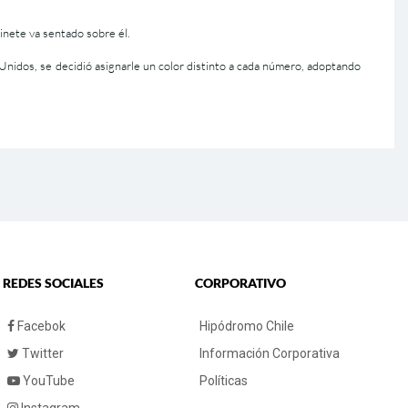
inete va sentado sobre él.
nidos, se decidió asignarle un color distinto a cada número, adoptando
REDES SOCIALES
CORPORATIVO
Facebok
Hipódromo Chile
Twitter
Información Corporativa
YouTube
Políticas
Instagram