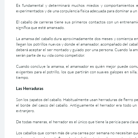
Es fundamental y determinará muchos miedos y comportamientos en 
experimentados y de una corpulencia física adecuada para dominar a un
El caballo de carreras tiene sus primeros contactos con un entrenamie
significa que esté amansado.
La amansa del caballo dura aproximadamente dos meses y comienza en u
llegan los potrillos nuevos y donde el amansador, acompañado del caball
deberá aceptar el ser montado y guiado por una persona. Cuando la aman
serán parte de su vida como competidor.
Cuando concluye la amansa, el amansador es quién mejor puede comuni
exigentes para el potrillo, los que partirán con suaves galopes en si
tiempo.
Las Herraduras
Son los zapatos del caballo. Habitualmente usan herraduras de fierro p
el borde del casco del caballo. Antiguamente el herrador era todo un
extranjero.
De todas maneras, el herrador es el único que tiene la pericia para clava
Los caballos que corren más de una carrea por semana no necesitan que 