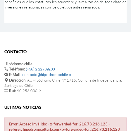
beneficios que los estatutos les acuerden; y la realización de toda clase de
inversiones relacionadas con los objetivos antes señalados.
CONTACTO
Hipódromo chile
Teléfono:
(+56) 2 22709200
E-Mail:
contacto@hipodromochile.cl
Dirección:
Av. Hipódromo Chile Nº 1715, Comuna de Independencia,
Santiago de Chile.
Rut:
90.256.000-9
ULTIMAS NOTICIAS
Error: Acceso Inválido: - x-forwarded-for: 216.73.216.123 -
referer: hipodromo.elturf.com - x-forwarded-for: 216.73.216.123