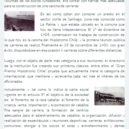
voluntad de los socios fundadores, era contar con tierras más adecuadas
para la construcción de una cancha de carreras.
Es así como optan por comprar un predio en el
sector norte de Santiago, zona más conocida como
La Palma, y que estaba ubicado en la comuna que
hoy se llama Independencia. El 1° de diciembre de
1905, comenzaron los trabajos de construcción de
lo que hoy es la cancha del Hipódromo Chile, y la primera reunión pública
de carreras se realizó finalmente el 15 de noviembre de 1906, con gran
éxito, disputándose en ésa ocasión 6 carreras sobre diferentes distancias.
Luego, con el objeto de darle más categoría a sus reuniones, el directorio
de la institución fue creando sus primeros clásicos, entre ellos, el “Gran
Premio Hipódromo Chile”, prueba que actualmente tiene la categoría de
internacional, que mantiene y acrecienta cada vez más el interés de los
aficionados.
Actualmente, y tal como lo indica la carta social
vigente en el artículo 3°, el objetivo de la sociedad
es: “el fomento de la raza caballar, el fomento de la
crianza, venta, importación y exportación de caballos
fina sangre de carrera, la formación de centros
adecuados para el adiestramiento de caballos; la organización, difusión y
realización de espectáculos y reuniones deportivas, carreras, exhibiciones,
concursos; otorgar a los socios el solaz y entretenimiento y demás