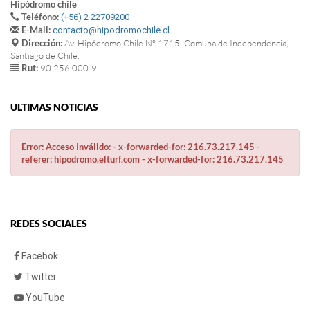
Hipódromo chile
Teléfono:
(+56) 2 22709200
E-Mail:
contacto@hipodromochile.cl
Dirección:
Av. Hipódromo Chile Nº 1715, Comuna de Independencia,
Santiago de Chile.
Rut:
90.256.000-9
ULTIMAS NOTICIAS
Error: Acceso Inválido: - x-forwarded-for: 216.73.217.145 -
referer: hipodromo.elturf.com - x-forwarded-for: 216.73.217.145
REDES SOCIALES
Facebok
Twitter
YouTube