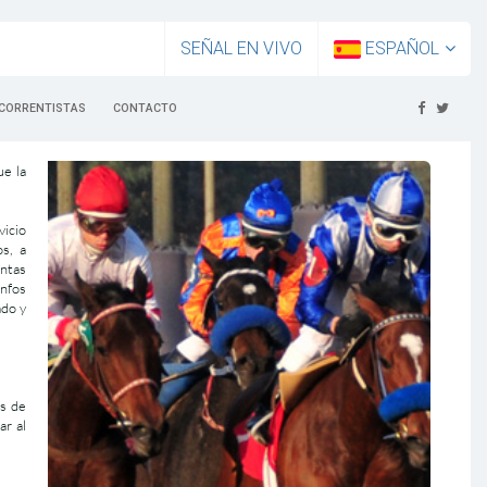
SEÑAL EN VIVO
ESPAÑOL
CORRENTISTAS
CONTACTO
ue la
vicio
s, a
intas
unfos
ado y
os de
ar al