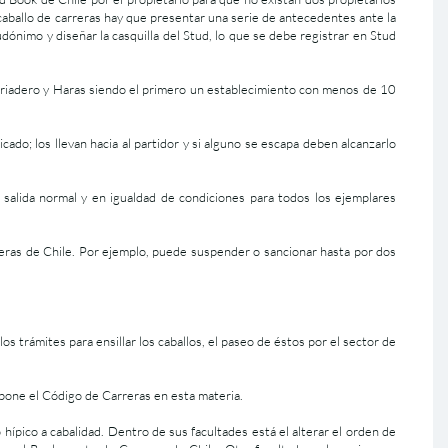
n caballo de carreras hay que presentar una serie de antecedentes ante la
dónimo y diseñar la casquilla del Stud, lo que se debe registrar en Stud
riadero y Haras siendo el primero un establecimiento con menos de 10
cado; los llevan hacia al partidor y si alguno se escapa deben alcanzarlo
a salida normal y en igualdad de condiciones para todos los ejemplares
reras de Chile. Por ejemplo, puede suspender o sancionar hasta por dos
s trámites para ensillar los caballos, el paseo de éstos por el sector de
mpone el Código de Carreras en esta materia.
hípico a cabalidad. Dentro de sus facultades está el alterar el orden de