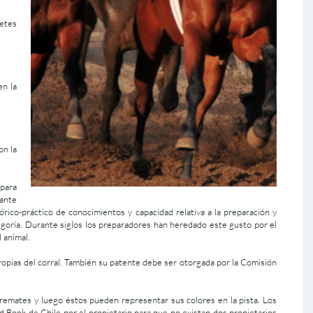
netes
en la
on la
 para
lante
ico-práctico de conocimientos y capacidad relativa a la preparación y
egoría. Durante siglos los preparadores han heredado este gusto por el
 animal.
propias del corral. También su patente debe ser otorgada por la Comisión
remates y luego éstos pueden representar sus colores en la pista. Los
ud Book de Chile por el propietario para que no existan dos propietarios