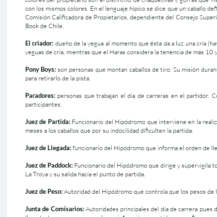
con los mismos colores. En el lenguaje hípico se dice que un caballo de
Comisión Calificadora de Propietarios, dependiente del Consejo Superior
Book de Chile.
El criador:
dueño de la yegua al momento que ésta da a luz una cría (hay
yeguas de cría, mientras que el Haras considera la tenencia de más 10 y
Pony Boys:
son personas que montan caballos de tiro. Su misión durant
para retirarlo de la pista.
Paradores:
personas que trabajan el día de carreras en el partidor. C
participantes.
Juez de Partida:
Funcionario del Hipódromo que interviene en la realiz
meses a los caballos que por su indocilidad dificulten la partida.
Juez de Llegada:
funcionario del Hipódromo que informa el orden de llega
Juez de Paddock:
Funcionario del Hipódromo que dirige y supervigila tod
La Troya y su salida hacia el punto de partida.
Juez de Peso:
Autoridad del Hipódromo que controla que los pesos de lo
Junta de Comisarios:
Autoridades principales del día de carrera pues d