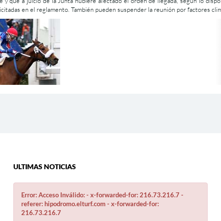
e y que a juicio de la Junta hubiere afectado el orden de llegada, según lo disp
plicitadas en el reglamento. También pueden suspender la reunión por factores cl
ULTIMAS NOTICIAS