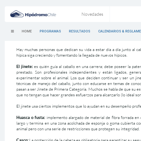
Novedades
HOME
PROGRAMAS
RESULTADOS
CALENDARIOS & REGLAM
Hay muchas personas que dedican su vida a estar día a día junto al cab
hípica siga creciendo y fomentando la llegada de nuevos hípicos.
El jinete:
es quién guía al caballo en una carrera; debe poseer la paten
prestado. Son profesionales independientes y están ligados, gener
experimentar sobre el animal. Los que deciden continuar y ser un jin
técnicas de manejo del caballo, junto con educarse en temas de cono
pasan a ser Jinete de Primera Categoría. Muchos se habla de que su e
que no tengan que hacer grandes esfuerzos para alcanzarlo (lo ideal son
El jinete usa ciertos implementos que lo ayudan en su desempeño profe
Huasca o fusta:
implemento alargado de material de fibra forrada en
largo y termina en una zona acolchada de esponja o goma cubierta con 
animal pero con una serie de restricciones que protegen su integridad.
Casco:
La protección de la cabeza es obligatoria para garantizar su segu