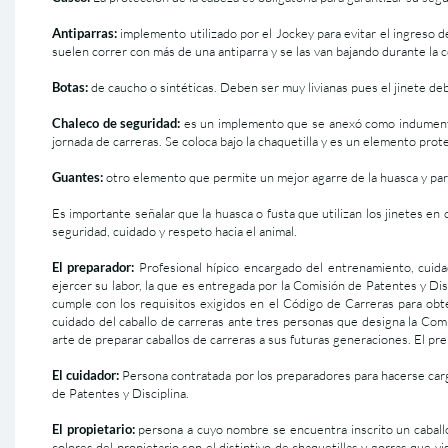
Antiparras:
implemento utilizado por el Jockey para evitar el ingreso de
suelen correr con más de una antiparra y se las van bajando durante la
Botas:
de caucho o sintéticas. Deben ser muy livianas pues el jinete de
Chaleco de seguridad:
es un implemento que se anexó como indumentar
jornada de carreras. Se coloca bajo la chaquetilla y es un elemento prot
Guantes:
otro elemento que permite un mejor agarre de la huasca y pa
Es importante señalar que la huasca o fusta que utilizan los jinetes e
seguridad, cuidado y respeto hacia el animal.
El preparador:
Profesional hípico encargado del entrenamiento, cuida
ejercer su labor, la que es entregada por la Comisión de Patentes y Di
cumple con los requisitos exigidos en el Código de Carreras para obt
cuidado del caballo de carreras ante tres personas que designa la Com
arte de preparar caballos de carreras a sus futuras generaciones. El pr
El cuidador:
Persona contratada por los preparadores para hacerse cargo 
de Patentes y Disciplina.
El propietario:
persona a cuyo nombre se encuentra inscrito un caballo
colores del propietario son el distintivo de chaquetillas y gorras que 