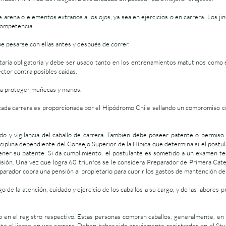
 arena o elementos extraños a los ojos, ya sea en ejercicios o en carrera. Los ji
 competencia.
be pesarse con ellas antes y después de correr.
ia obligatoria y debe ser usado tanto en los entrenamientos matutinos como 
ector contra posibles caídas.
ra proteger muñecas y manos.
n cada carrera es proporcionada por el Hipódromo Chile sellando un compromiso c
do y vigilancia del caballo de carrera. También debe poseer patente o permiso
sciplina dependiente del Consejo Superior de la Hípica que determina si el postu
ener su patente. Si da cumplimiento, el postulante es sometido a un examen teór
isión. Una vez que logra 60 triunfos se le considera Preparador de Primera Cat
eparador cobra una pensión al propietario para cubrir los gastos de mantención del
de la atención, cuidado y ejercicio de los caballos a su cargo, y de las labores 
 en el registro respectivo. Estas personas compran caballos, generalmente, en 
viste el jinete en una carrera. Deben haber sido previamente registrados en el St