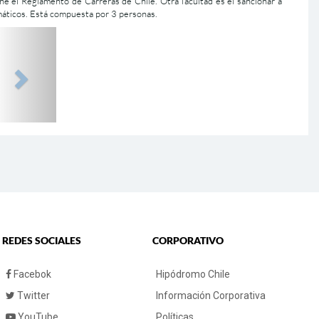
one el Reglamento de Carreras de Chile. Otra facultad es el sancionar a
imáticos. Está compuesta por 3 personas.
+
REDES SOCIALES
CORPORATIVO
Facebok
Hipódromo Chile
Twitter
Información Corporativa
YouTube
Políticas