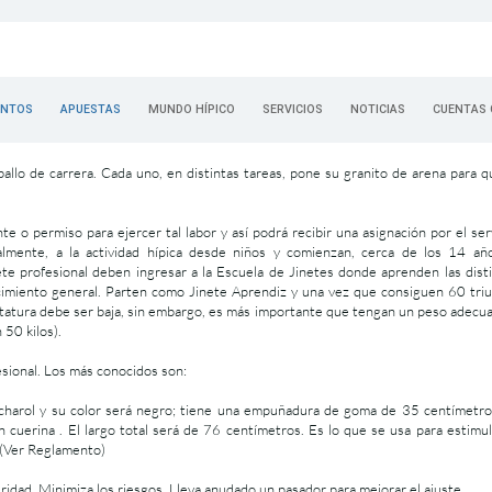
ENTOS
APUESTAS
MUNDO HÍPICO
SERVICIOS
NOTICIAS
CUENTAS 
allo de carrera. Cada uno, en distintas tareas, pone su granito de arena para q
te o permiso para ejercer tal labor y así podrá recibir una asignación por el ser
almente, a la actividad hípica desde niños y comienzan, cerca de los 14 año
ete profesional deben ingresar a la Escuela de Jinetes donde aprenden las dist
cimiento general. Parten como Jinete Aprendiz y una vez que consiguen 60 tri
statura debe ser baja, sin embargo, es más importante que tengan un peso adecu
 50 kilos).
sional. Los más conocidos son:
 charol y su color será negro; tiene una empuñadura de goma de 35 centímetr
cuerina . El largo total será de 76 centímetros. Es lo que se usa para estimul
 (Ver Reglamento)
ridad. Minimiza los riesgos. Lleva anudado un pasador para mejorar el ajuste.