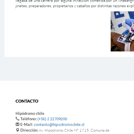
llegada de una carrera por alguna infracción cometida por un finasangr
jinetes, preparadores, propietarios y caballos por distintas razones ex
-
CONTACTO
Hipódromo chile
Teléfono:
(+56) 2 22709200
E-Mail:
contacto@hipodromochile.cl
Dirección:
Av. Hipódromo Chile Nº 1715, Comuna de