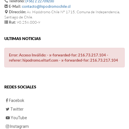
Teléfono:
(+56) 2 22709200
E-Mail:
contacto@hipodromochile.cl
Dirección:
Av. Hipódromo Chile Nº 1715, Comuna de Independencia,
Santiago de Chile.
Rut:
90.256.000-9
ULTIMAS NOTICIAS
Error: Acceso Inválido: - x-forwarded-for: 216.73.217.104 -
referer: hipodromo.elturf.com - x-forwarded-for: 216.73.217.104
REDES SOCIALES
Facebok
Twitter
YouTube
Instagram