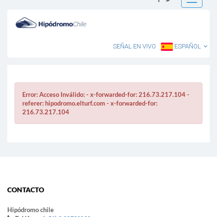
Toggle
navigatio
SEÑAL EN VIVO
ESPAÑOL
Error: Acceso Inválido: - x-forwarded-for: 216.73.217.104 -
referer: hipodromo.elturf.com - x-forwarded-for:
216.73.217.104
CONTACTO
Hipódromo chile