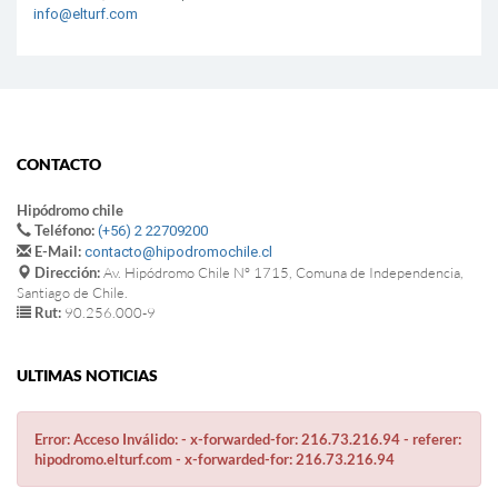
info@elturf.com
CONTACTO
Hipódromo chile
Teléfono:
(+56) 2 22709200
E-Mail:
contacto@hipodromochile.cl
Dirección:
Av. Hipódromo Chile Nº 1715, Comuna de Independencia,
Santiago de Chile.
Rut:
90.256.000-9
ULTIMAS NOTICIAS
Error: Acceso Inválido: - x-forwarded-for: 216.73.216.94 - referer:
hipodromo.elturf.com - x-forwarded-for: 216.73.216.94