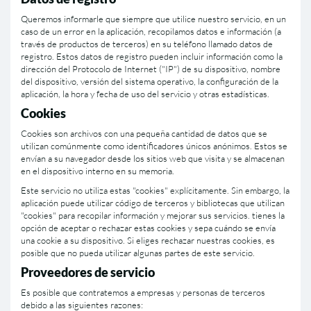
Queremos informarle que siempre que utilice nuestro servicio, en un
caso de un error en la aplicación, recopilamos datos e información (a
través de productos de terceros) en su teléfono llamado datos de
registro. Estos datos de registro pueden incluir información como la
dirección del Protocolo de Internet ("IP") de su dispositivo, nombre
del dispositivo, versión del sistema operativo, la configuración de la
aplicación, la hora y fecha de uso del servicio y otras estadí­sticas.
Cookies
Cookies son archivos con una pequeña cantidad de datos que se
utilizan comúnmente como identificadores únicos anónimos. Estos se
enví­an a su navegador desde los sitios web que visita y se almacenan
en el dispositivo interno en su memoria.
Este servicio no utiliza estas "cookies" explí­citamente. Sin embargo, la
aplicación puede utilizar código de terceros y bibliotecas que utilizan
"cookies" para recopilar información y mejorar sus servicios. tienes la
opción de aceptar o rechazar estas cookies y sepa cuándo se enví­a
una cookie a su dispositivo. Si eliges rechazar nuestras cookies, es
posible que no pueda utilizar algunas partes de este servicio.
Proveedores de servicio
Es posible que contratemos a empresas y personas de terceros
debido a las siguientes razones: