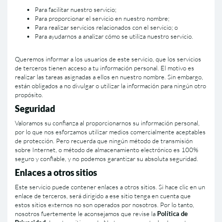
Para facilitar nuestro servicio;
Para proporcionar el servicio en nuestro nombre;
Para realizar servicios relacionados con el servicio; o
Para ayudarnos a analizar cómo se utiliza nuestro servicio.
Queremos informar a los usuarios de este servicio, que los servicios
de terceros tienen acceso a tu información personal. El motivo es
realizar las tareas asignadas a ellos en nuestro nombre. Sin embargo,
están obligados a no divulgar o utilizar la información para ningún otro
propósito.
Seguridad
Valoramos su confianza al proporcionarnos su información personal,
por lo que nos esforzamos utilizar medios comercialmente aceptables
de protección. Pero recuerda que ningún método de transmisión
sobre Internet, o método de almacenamiento electrónico es 100%
seguro y confiable, y no podemos garantizar su absoluta seguridad.
Enlaces a otros sitios
Este servicio puede contener enlaces a otros sitios. Si hace clic en un
enlace de terceros, será dirigido a ese sitio tenga en cuenta que
estos sitios externos no son operados por nosotros. Por lo tanto,
nosotros fuertemente le aconsejamos que revise la
Polí­tica de