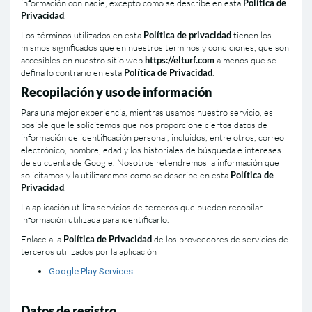
información con nadie, excepto como se describe en esta
Polí­tica de
Privacidad
.
Los términos utilizados en esta
Polí­tica de privacidad
tienen los
mismos significados que en nuestros términos y condiciones, que son
accesibles en nuestro sitio web
https://elturf.com
a menos que se
defina lo contrario en esta
Polí­tica de Privacidad
.
Recopilación y uso de información
Para una mejor experiencia, mientras usamos nuestro servicio, es
posible que le solicitemos que nos proporcione ciertos datos de
información de identificación personal, incluidos, entre otros, correo
electrónico, nombre, edad y los historiales de búsqueda e intereses
de su cuenta de Google. Nosotros retendremos la información que
solicitamos y la utilizaremos como se describe en esta
Polí­tica de
Privacidad
.
La aplicación utiliza servicios de terceros que pueden recopilar
información utilizada para identificarlo.
Enlace a la
Polí­tica de Privacidad
de los proveedores de servicios de
terceros utilizados por la aplicación
Google Play Services
Datos de registro