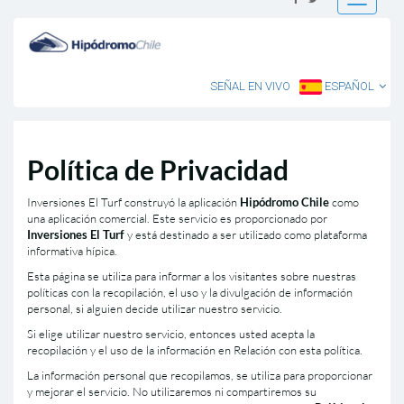
Toggle
navigatio
SEÑAL EN VIVO
ESPAÑOL
Polí­tica de Privacidad
Inversiones El Turf construyó la aplicación
Hipódromo Chile
como
una aplicación comercial. Este servicio es proporcionado por
Inversiones El Turf
y está destinado a ser utilizado como plataforma
informativa hí­pica.
Esta página se utiliza para informar a los visitantes sobre nuestras
polí­ticas con la recopilación, el uso y la divulgación de información
personal, si alguien decide utilizar nuestro servicio.
Si elige utilizar nuestro servicio, entonces usted acepta la
recopilación y el uso de la información en Relación con esta polí­tica.
La información personal que recopilamos, se utiliza para proporcionar
y mejorar el servicio. No utilizaremos ni compartiremos su