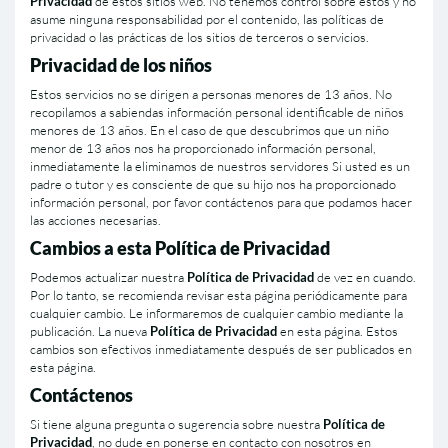
Privacidad
de estos sitios web. No tenemos control sobre estos y no
asume ninguna responsabilidad por el contenido, las polí­ticas de
privacidad o las prácticas de los sitios de terceros o servicios.
Privacidad de los niños
Estos servicios no se dirigen a personas menores de 13 años. No
recopilamos a sabiendas información personal identificable de niños
menores de 13 años. En el caso de que descubrimos que un niño
menor de 13 años nos ha proporcionado información personal,
inmediatamente la eliminamos de nuestros servidores Si usted es un
padre o tutor y es consciente de que su hijo nos ha proporcionado
información personal, por favor contáctenos para que podamos hacer
las acciones necesarias.
Cambios a esta Polí­tica de Privacidad
Podemos actualizar nuestra
Polí­tica de Privacidad
de vez en cuando.
Por lo tanto, se recomienda revisar esta página periódicamente para
cualquier cambio. Le informaremos de cualquier cambio mediante la
publicación. La nueva
Polí­tica de Privacidad
en esta página. Estos
cambios son efectivos inmediatamente después de ser publicados en
esta página.
Contáctenos
Si tiene alguna pregunta o sugerencia sobre nuestra
Polí­tica de
Privacidad
, no dude en ponerse en contacto con nosotros en